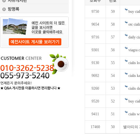
조회수
번호
9750
59
buy cial
9654
58
otc ciali
9716
57
daily ci
9301
56
viagra 
9130
55
cialis l
9692
54
cialis 
9260
53
cialis d
9520
52
buy cial
9411
51
cialis 
17460
50
별아띠의 가