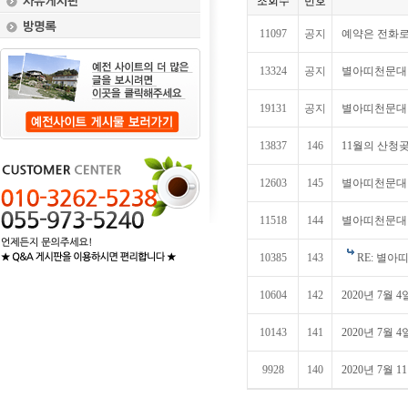
조회수
번호
11097
공지
예약은 전화로
13324
공지
별아띠천문대 
19131
공지
별아띠천문대
13837
146
11월의 산청
12603
145
별아띠천문대
11518
144
별아띠천문대 
10385
143
RE: 별아
10604
142
2020년 7월 
10143
141
2020년 7월 
9928
140
2020년 7월 