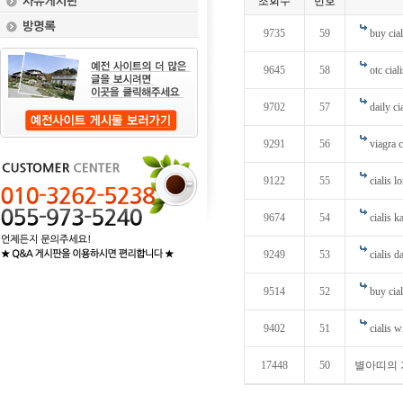
조회수
번호
9735
59
buy cial
9645
58
otc ciali
9702
57
daily ci
9291
56
viagra 
9122
55
cialis l
9674
54
cialis 
9249
53
cialis d
9514
52
buy cial
9402
51
cialis 
17448
50
별아띠의 가