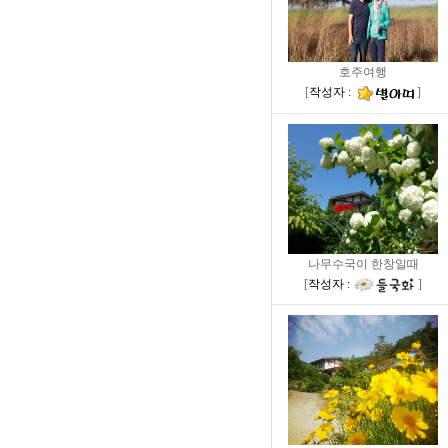
호주여행
[
작성자 :
]
나무수국이 한창일때
[
작성자 :
]