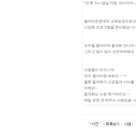
*오후 5시~담날 아침 10시까지
별아띠천문대의 교육농장으로서
다양한 프로그램을 준비했답니다
모두들 별아띠와 들국화 만나러 
그리고 많이 많이 선전부탁해요.
사람들이 안오니까
자꾸 별아띠랑 싸워요~~ㅋ
물론 들국화가 신경질과 시비를 
어케요~
들국화는 누랑 예기하라꼬~~
매일 보면 안 싸우는 사람있음 