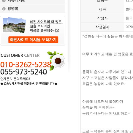
조회수
1215
제목
별아
작성자
들국
작성일자
2020
*겹벗꽃 나무에 꽃들은 화사한데
너무 화려하고 예쁜 겹 벗꽃은 
들국화 혼자서 나무아래 있으니
자꾸 보고싶은 사람들이 생각나
요즘은 농장에 나와 있어요.
아침에 나오면서 볼에다가
꽃잎을 막 부비면서~
농장 다녀온다는 인사도 하고~
코로나 덕분에 봄에 심어야 할 것