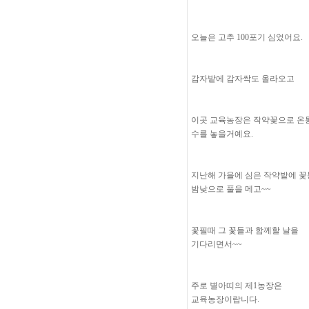
오늘은 고추 100포기 심었어요.
감자밭에 감자싹도 올라오고
이곳 교육농장은 작약꽃으로 온
수를 놓을거예요.
지난해 가을에 심은 작약밭에 
밤낮으로 풀을 메고~~
꽃필때 그 꽃들과 함께할 날을
기다리면서~~
주로 별아띠의 제1농장은
교육농장이랍니다.