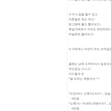
누구나 쉼을 할수 있고
어른들은 쑥도 캐고~
받고랑에 풀도 뽑아보고~
햇살아래에서 커피도 한잔하면
하늘한번 올려보고~
누구에게나 자연이 주는 보약같은
올해는 낮에 도착하셔서 농장프
약선점심 드시고~
아이들과 또
*꿀 따먹는 체험까지~*~
*오전10시~오후3시까지*ㅡ당일
~4만원
*오후3시~저녁9시30분까지*ㅡ
~4만원