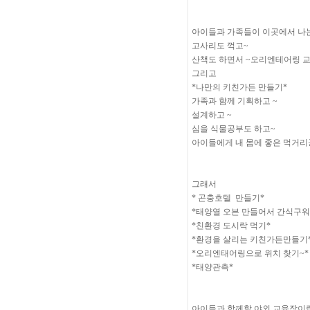
아이들과 가족들이 이곳에서 나는
고사리도 꺽고~
산책도 하면서 ~오리엔테어링 
그리고
*나만의 키친가든 만들기*
가족과 함께 기획하고 ~
설계하고 ~
심을 식물공부도 하고~
아이들에게 내 몸에 좋은 먹거리
그래서
* 곤충호텔 만들기*
*태양열 오븐 만들어서 간식구워
*친환경 도시락 먹기*
*환경을 살리는 키친가든만들기
*오리엔태어링으로 위치 찾기~*
*태양관측*
아이들과 함께할 야외 교육장이