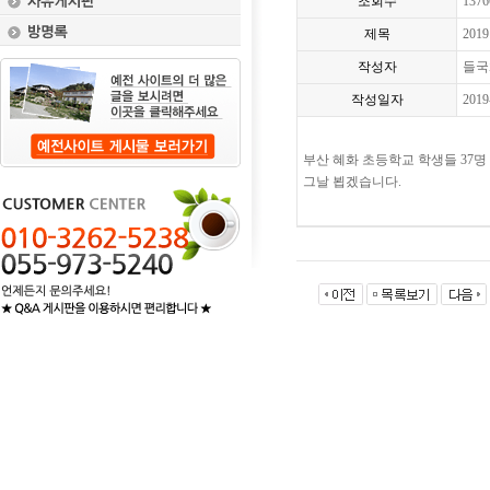
조회수
1376
제목
201
작성자
들국
작성일자
2019
부산 혜화 초등학교 학생들 37
그날 뵙겠습니다.