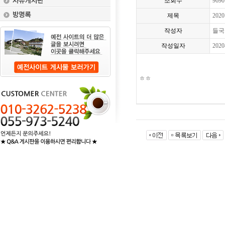
조회수
9690
제목
202
작성자
들국
작성일자
2020
ㅎㅎ