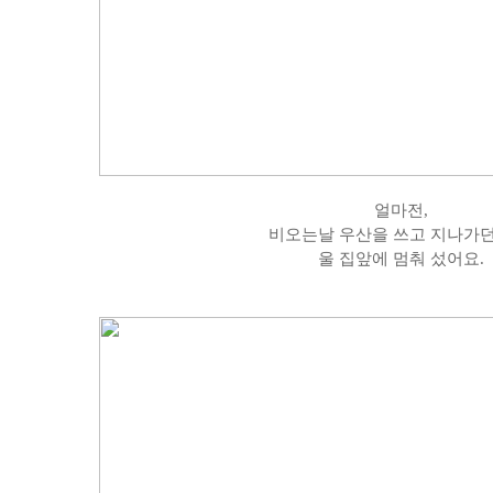
얼마전,
비오는날 우산을 쓰고 지나가던
울 집앞에 멈춰 섰어요.